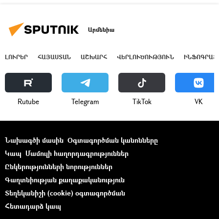
Արմենիա
ԼՈՒՐԵՐ
ՀԱՅԱՍՏԱՆ
ԱՇԽԱՐՀ
ՎԵՐԼՈՒԾՈՒԹՅՈՒՆ
ԻՆՖՈԳՐԱՖ
Rutube
Telegram
ТikТоk
VK
Նախագծի մասին
Օգտագործման կանոնները
Կապ
Մամուլի հաղորդագրություններ
Ընկերությունների նորություններ
Գաղտնիության քաղաքականություն
Տեղեկանիշի (cookie) օգտագործման
Հետադարձ կապ