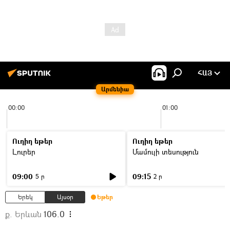
ՀԱՅ
Արմենիա
00:00
01:00
Ուղիղ եթեր
Ուղիղ եթեր
Լուրեր
Մամուլի տեսություն
09:00
09:15
5 ր
2 ր
Երեկ
Այսօր
Եթեր
ք. Երևան
106.0