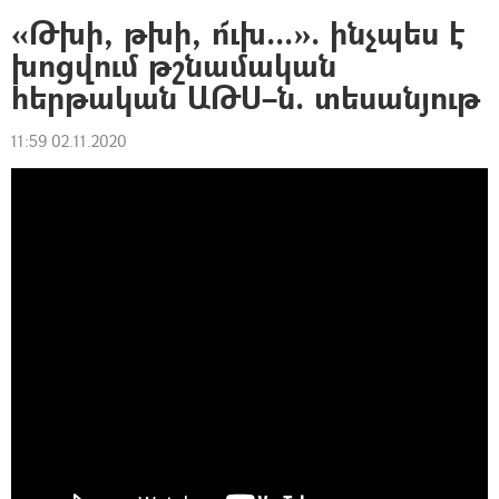
«Թխի, թխի, ո՜ւխ...». ինչպես է
խոցվում թշնամական
հերթական ԱԹՍ–ն. տեսանյութ
11:59 02.11.2020