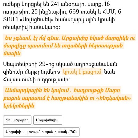
ուժերը կորցրել են 241 անօդաչու սարք, 16
ուղղաթիռ, 25 ինքնաթիռ, 669 տանկ և ՀՄՄ, 6
ՏՈՍ-1 «Սոլնցեպեկ» համազարկային կրակի
ռեակտիվ համակարգ:
Ես չգնամ, էլ ո՞վ գնա. Արցախից եկած մարզիկն ու 
մարզիչը պատմում են տղաների հերոսության 
մասին
Սեպտեմբերի 29–ից սկսած ադրբեջանական
զինուժը մերթընդմերթ
կրակ է բացում
նաև
Հայաստանի ուղղությամբ։
Անմարդկային են կռվում․ հադրութցի Մարո 
բաբոն սպասում է հաղթանակին ու «հնդկական» 
երեկոներին
Տեսանյութեր
Մուլտիմեդիա
Արցախի պաշտպանության բանակ (ՊԲ)