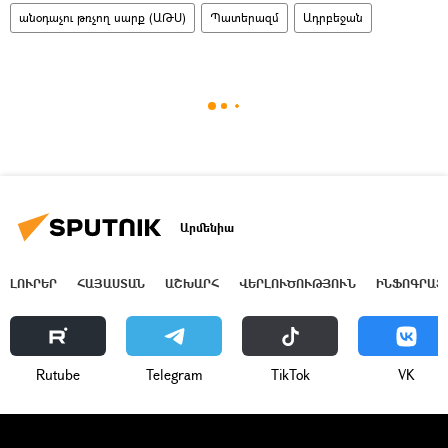
անօդաչու թռչող սարք (ԱԹՍ)
Պատերազմ
Ադրբեջան
Արմենիա
ԼՈՒՐԵՐ
ՀԱՅԱՍՏԱՆ
ԱՇԽԱՐՀ
ՎԵՐԼՈՒԾՈՒԹՅՈՒՆ
ԻՆՖՈԳՐԱՖ
Rutube
Telegram
ТikТоk
VK