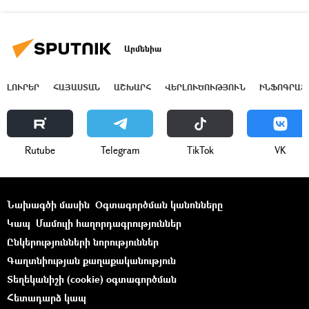
Արմենիա
ԼՈՒՐԵՐ
ՀԱՅԱՍՏԱՆ
ԱՇԽԱՐՀ
ՎԵՐԼՈՒԾՈՒԹՅՈՒՆ
ԻՆՖՈԳՐԱՖ
Rutube
Telegram
ТikТоk
VK
Նախագծի մասին
Օգտագործման կանոնները
Կապ
Մամուլի հաղորդագրություններ
Ընկերությունների նորություններ
Գաղտնիության քաղաքականություն
Տեղեկանիշի (cookie) օգտագործման
Հետադարձ կապ