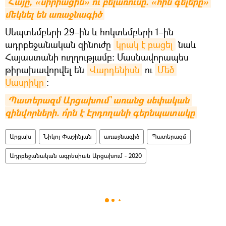
Հայը, «սիրիացին» ու բելառուսը. «հին գելերը» 
մեկնել են առաջնագիծ
Սեպտեմբերի 29–ին և հոկտեմբերի 1–ին
ադրբեջանական զինուժը
կրակ է բացել
նաև
Հայաստանի ուղղությամբ։ Մասնավորապես
թիրախավորվել են
Վարդենիսն
ու
Մեծ 
Մասրիկը
։
Պատերազմ Արցախում` առանց սեփական 
զինվորների. ո՞րն է Էրդողանի գերնպատակը
Արցախ
Նիկոլ Փաշինյան
առաջնագիծ
Պատերազմ
Ադրբեջանական ագրեսիան Արցախում - 2020