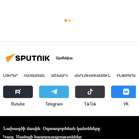
Արմենիա
ԼՈՒՐԵՐ
ՀԱՅԱՍՏԱՆ
ԱՇԽԱՐՀ
ՎԵՐԼՈՒԾՈՒԹՅՈՒՆ
ԻՆՖՈԳՐԱՖ
Rutube
Telegram
ТikТоk
VK
Նախագծի մասին
Օգտագործման կանոնները
Կապ
Մամուլի հաղորդագրություններ