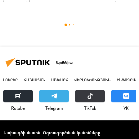
Արմենիա
ԼՈՒՐԵՐ
ՀԱՅԱՍՏԱՆ
ԱՇԽԱՐՀ
ՎԵՐԼՈՒԾՈՒԹՅՈՒՆ
ԻՆՖՈԳՐԱՖ
Rutube
Telegram
ТikТоk
VK
Նախագծի մասին
Օգտագործման կանոնները