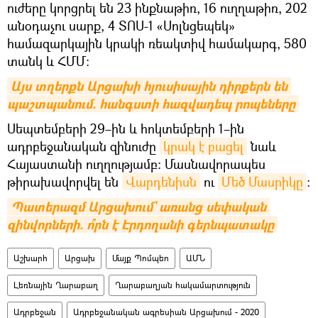
ուժերը կորցրել են 23 ինքնաթիռ, 16 ուղղաթիռ, 202
անօդաչու սարք, 4 ՏՈՍ-1 «Սոլնցեպեկ»
համազարկային կրակի ռեակտիվ համակարգ, 580
տանկ և ՀՄՄ:
Այս տղերքն Արցախի հյուսիսային դիրքերն են 
պաշտպանում. հանգստի հազվադեպ րոպեները
Սեպտեմբերի 29–ին և հոկտեմբերի 1–ին
ադրբեջանական զինուժը
կրակ է բացել
նաև
Հայաստանի ուղղությամբ։ Մասնավորապես
թիրախավորվել են
Վարդենիսն
ու
Մեծ Մասրիկը
։
Պատերազմ Արցախում` առանց սեփական 
զինվորների. ո՞րն է Էրդողանի գերնպատակը
Աշխարհ
Արցախ
Մայք Պոմպեո
ԱՄՆ
Լեռնային Ղարաբաղ
Ղարաբաղյան հակամարտություն
Ադրբեջան
Ադրբեջանական ագրեսիան Արցախում - 2020