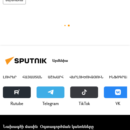
Արմենիա
ԼՈՒՐԵՐ
ՀԱՅԱՍՏԱՆ
ԱՇԽԱՐՀ
ՎԵՐԼՈՒԾՈՒԹՅՈՒՆ
ԻՆՖՈԳՐԱՖ
Rutube
Telegram
ТikТоk
VK
Նախագծի մասին
Օգտագործման կանոնները