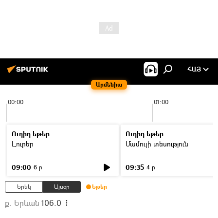
ՀԱՅ
Արմենիա
00:00
01:00
Ուղիղ եթեր
Ուղիղ եթեր
Լուրեր
Մամուլի տեսություն
09:00
09:35
6 ր
4 ր
Երեկ
Այսօր
Եթեր
ք. Երևան
106.0