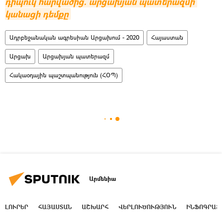
դիպուկ հարվածից. արցախյան պատերազմի 
կանացի դեմքը
Ադրբեջանական ագրեսիան Արցախում - 2020
Հայաստան
Արցախ
Արցախյան պատերազմ
Հակաօդային պաշտպանություն (ՀՕՊ)
Արմենիա
ԼՈՒՐԵՐ
ՀԱՅԱՍՏԱՆ
ԱՇԽԱՐՀ
ՎԵՐԼՈՒԾՈՒԹՅՈՒՆ
ԻՆՖՈԳՐԱՖ