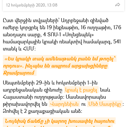
12 հոկտեմբերի 2020, 13:08
Ըստ վերջին տվյալների՝ Ադրբեջանի զինված
ուժերը կորցրել են 19 ինքնաթիռ, 16 ուղղաթիռ, 176
անօդաչու սարք, 4 ՏՈՍ-1 «Սոլնցեպեկ»
համազարկային կրակի ռեակտիվ համակարգ, 541
տանկ և ՀՄՄ:
«Ես կրակի տակ ամենաթանկ բանն եմ թողել՝ 
որդուս». ինչպես են ապրում արցախցիները 
Ջրամբարում 
Սեպտեմբերի 29–ին և հոկտեմբերի 1–ին
ադրբեջանական զինուժը
կրակ է բացել
նաև
Հայաստանի ուղղությամբ։ Մասնավորապես
թիրախավորվել են
Վարդենիսն
ու
Մեծ Մասրիկը
։
Զոհվել է 2 քաղաքացիական անձ։
Նույնիսկ ճանճը չի կարող խուսափել հայուհու 