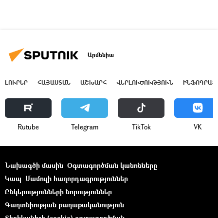
Արմենիա
ԼՈՒՐԵՐ
ՀԱՅԱՍՏԱՆ
ԱՇԽԱՐՀ
ՎԵՐԼՈՒԾՈՒԹՅՈՒՆ
ԻՆՖՈԳՐԱՖ
Rutube
Telegram
ТikТоk
VK
Նախագծի մասին
Օգտագործման կանոնները
Կապ
Մամուլի հաղորդագրություններ
Ընկերությունների նորություններ
Գաղտնիության քաղաքականություն
Տեղեկանիշի (cookie) օգտագործման