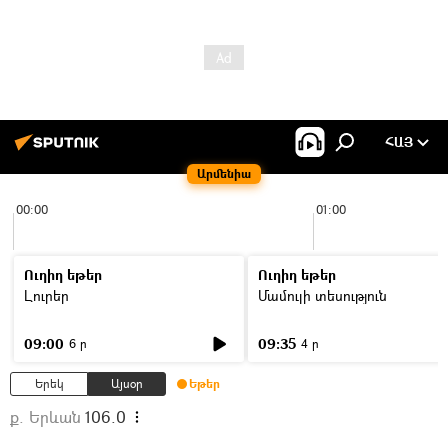
ՀԱՅ
Արմենիա
00:00
01:00
Ուղիղ եթեր
Ուղիղ եթեր
Լուրեր
Մամուլի տեսություն
09:00
09:35
6 ր
4 ր
Երեկ
Այսօր
Եթեր
ք. Երևան
106.0