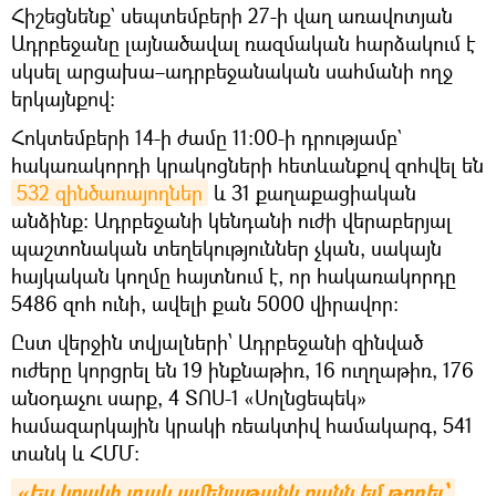
Հիշեցնենք` սեպտեմբերի 27-ի վաղ առավոտյան
Ադրբեջանը լայնածավալ ռազմական հարձակում է
սկսել արցախա–ադրբեջանական սահմանի ողջ
երկայնքով։
Հոկտեմբերի 14-ի ժամը 11:00-ի դրությամբ`
հակառակորդի կրակոցների հետևանքով զոհվել են
532 զինծառայողներ
և 31 քաղաքացիական
անձինք։ Ադրբեջանի կենդանի ուժի վերաբերյալ
պաշտոնական տեղեկություններ չկան, սակայն
հայկական կողմը հայտնում է, որ հակառակորդը
5486 զոհ ունի, ավելի քան 5000 վիրավոր։
Ըստ վերջին տվյալների՝ Ադրբեջանի զինված
ուժերը կորցրել են 19 ինքնաթիռ, 16 ուղղաթիռ, 176
անօդաչու սարք, 4 ՏՈՍ-1 «Սոլնցեպեկ»
համազարկային կրակի ռեակտիվ համակարգ, 541
տանկ և ՀՄՄ:
«Ես կրակի տակ ամենաթանկ բանն եմ թողել՝ 