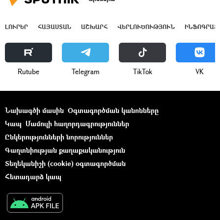
ԼՈՒՐԵՐ
ՀԱՅԱՍՏԱՆ
ԱՇԽԱՐՀ
ՎԵՐԼՈՒԾՈՒԹՅՈՒՆ
ԻՆՖՈԳՐԱՖ
Rutube
Telegram
ТikТоk
VK
Նախագծի մասին
Օգտագործման կանոնները
Կապ
Մամուլի հաղորդագրություններ
Ընկերությունների նորություններ
Գաղտնիության քաղաքականություն
Տեղեկանիշի (cookie) օգտագործման
Հետադարձ կապ