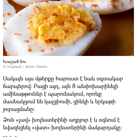
Խաշած ձու
©
Unsplash
/
Anton Nikolov
Սակայն այս մթերքը հարուստ է նաև օգտակար
ճարպերով։ Բացի այդ, այն 8 անփոխարինելի
ամինաթթուներ է պարունակում, որոնք
մասնակցում են կալցիումի, ցինկի և երկաթի
յուրացմանը։
Ձուն «լավ» խոլեստերինի աղբյուր է և օգնում է
նվազեցնել «վատ» խոլեստերինի մակարդակը։