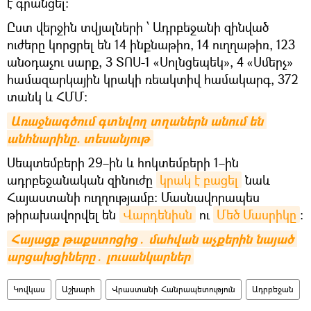
է գրանցել։
Ըստ վերջին տվյալների ՝ Ադրբեջանի զինված
ուժերը կորցրել են 14 ինքնաթիռ, 14 ուղղաթիռ, 123
անօդաչու սարք, 3 ՏՈՍ-1 «Սոլնցեպեկ», 4 «Սմերչ»
համազարկային կրակի ռեակտիվ համակարգ, 372
տանկ և ՀՄՄ:
Առաջնագծում գտնվող տղաներն անում են 
անհնարինը. տեսանյութ
Սեպտեմբերի 29–ին և հոկտեմբերի 1–ին
ադրբեջանական զինուժը
կրակ է բացել
նաև
Հայաստանի ուղղությամբ։ Մասնավորապես
թիրախավորվել են
Վարդենիսն
ու
Մեծ Մասրիկը
։
Հայացք թաքստոցից․ մահվան աչքերին նայած 
արցախցիները․ լուսանկարներ
Կովկաս
Աշխարհ
Վրաստանի Հանրապետություն
Ադրբեջան