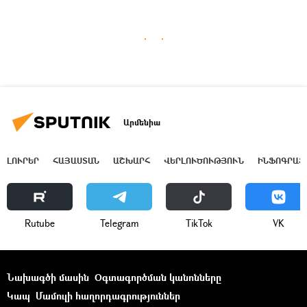
Արմենիա
ԼՈՒՐԵՐ
ՀԱՅԱՍՏԱՆ
ԱՇԽԱՐՀ
ՎԵՐԼՈՒԾՈՒԹՅՈՒՆ
ԻՆՖՈԳՐԱՖ
Rutube
Telegram
ТikТоk
VK
Նախագծի մասին
Օգտագործման կանոնները
Կապ
Մամուլի հաղորդագրություններ