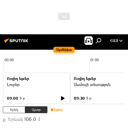
ՀԱՅ
Արմենիա
00:00
01:00
Ուղիղ եթեր
Ուղիղ եթեր
Լուրեր
Մամուլի տեսություն
09:00
09:30
5 ր
5 ր
Երեկ
Այսօր
Եթեր
ք. Երևան
106.0