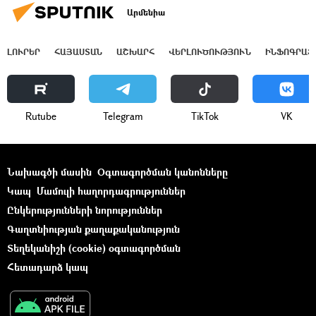
Արմենիա
ԼՈՒՐԵՐ
ՀԱՅԱՍՏԱՆ
ԱՇԽԱՐՀ
ՎԵՐԼՈՒԾՈՒԹՅՈՒՆ
ԻՆՖՈԳՐԱՖ
Rutube
Telegram
ТikТоk
VK
Նախագծի մասին
Օգտագործման կանոնները
Կապ
Մամուլի հաղորդագրություններ
Ընկերությունների նորություններ
Գաղտնիության քաղաքականություն
Տեղեկանիշի (cookie) օգտագործման
Հետադարձ կապ