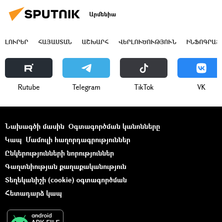
Արմենիա
ԼՈՒՐԵՐ
ՀԱՅԱՍՏԱՆ
ԱՇԽԱՐՀ
ՎԵՐԼՈՒԾՈՒԹՅՈՒՆ
ԻՆՖՈԳՐԱՖ
Rutube
Telegram
ТikТоk
VK
Նախագծի մասին
Օգտագործման կանոնները
Կապ
Մամուլի հաղորդագրություններ
Ընկերությունների նորություններ
Գաղտնիության քաղաքականություն
Տեղեկանիշի (cookie) օգտագործման
Հետադարձ կապ