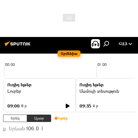
ՀԱՅ
Արմենիա
00:00
01:00
Ուղիղ եթեր
Ուղիղ եթեր
Լուրեր
Մամուլի տեսություն
09:00
09:35
6 ր
4 ր
Երեկ
Այսօր
Եթեր
ք. Երևան
106.0