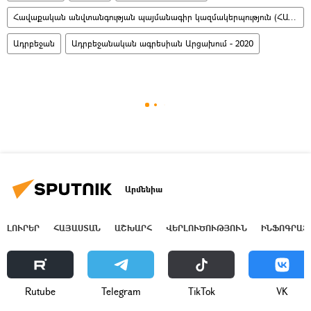
Հավաքական անվտանգության պայմանագիր կազմակերպություն (ՀԱՊԿ)
Ադրբեջան
Ադրբեջանական ագրեսիան Արցախում - 2020
Արմենիա
ԼՈՒՐԵՐ
ՀԱՅԱՍՏԱՆ
ԱՇԽԱՐՀ
ՎԵՐԼՈՒԾՈՒԹՅՈՒՆ
ԻՆՖՈԳՐԱՖ
Rutube
Telegram
ТikТоk
VK