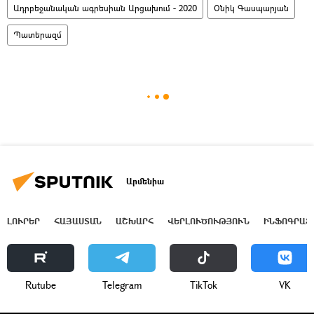
Ադրբեջանական ագրեսիան Արցախում - 2020
Օնիկ Գասպարյան
Պատերազմ
Արմենիա
ԼՈՒՐԵՐ
ՀԱՅԱՍՏԱՆ
ԱՇԽԱՐՀ
ՎԵՐԼՈՒԾՈՒԹՅՈՒՆ
ԻՆՖՈԳՐԱՖ
Rutube
Telegram
ТikТоk
VK