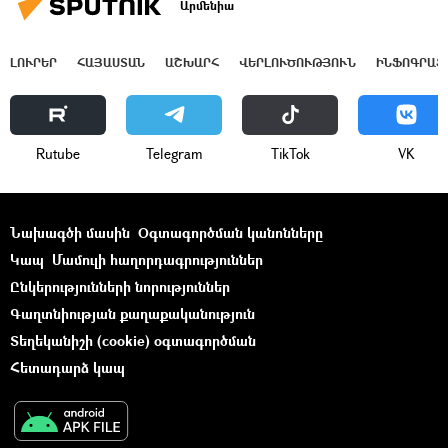
Արմենիա
ԼՈՒՐԵՐ
ՀԱՅԱՍՏԱՆ
ԱՇԽԱՐՀ
ՎԵՐԼՈՒԾՈՒԹՅՈՒՆ
ԻՆՖՈԳՐԱՖ
Rutube
Telegram
ТikТоk
VK
Նախագծի մասին
Օգտագործման կանոնները
Կապ
Մամուլի հաղորդագրություններ
Ընկերությունների նորություններ
Գաղտնիության քաղաքականություն
Տեղեկանիշի (cookie) օգտագործման
Հետադարձ կապ