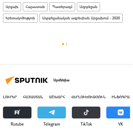
Արցախ
Հայաստան
Պատերազմ
Ադրբեջան
հրետակոծություն
Ադրբեջանական ագրեսիան Արցախում - 2020
Արմենիա
ԼՈՒՐԵՐ
ՀԱՅԱՍՏԱՆ
ԱՇԽԱՐՀ
ՎԵՐԼՈՒԾՈՒԹՅՈՒՆ
ԻՆՖՈԳՐԱՖ
Rutube
Telegram
ТikТоk
VK