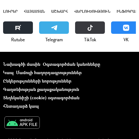
ԼՈՒՐԵՐ
ՀԱՅԱՍՏԱՆ
ԱՇԽԱՐՀ
ՎԵՐԼՈՒԾՈՒԹՅՈՒՆ
ԻՆՖՈԳՐԱՖ
Rutube
Telegram
ТikТоk
VK
Նախագծի մասին
Օգտագործման կանոնները
Կապ
Մամուլի հաղորդագրություններ
Ընկերությունների նորություններ
Գաղտնիության քաղաքականություն
Տեղեկանիշի (cookie) օգտագործման
Հետադարձ կապ