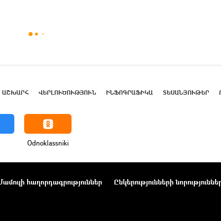
ԱՇԽԱՐՀ
ՎԵՐԼՈՒԾՈՒԹՅՈՒՆ
ԻՆՖՈԳՐԱՖԻԿԱ
ՏԵՍԱՆՅՈՒԹԵՐ
Odnoklassniki
Մամուլի հաղորդագրություններ
Ընկերությունների նորություննե