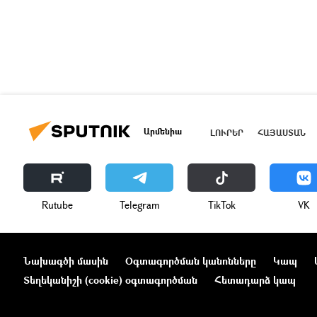
Արմենիա
ԼՈՒՐԵՐ
ՀԱՅԱՍՏԱՆ
Rutube
Telegram
ТikТоk
VK
Նախագծի մասին
Օգտագործման կանոնները
Կապ
Տեղեկանիշի (cookie) օգտագործման
Հետադարձ կապ