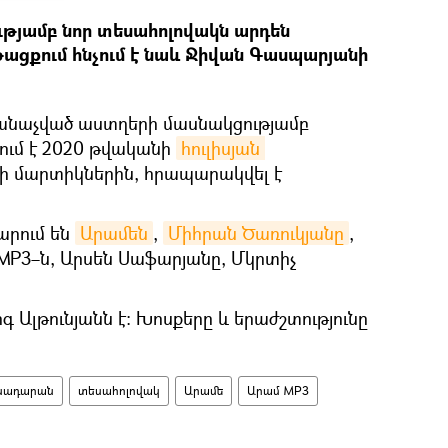
ւթյամբ նոր տեսահոլովակն արդեն
թացքում հնչում է նաև Ջիվան Գասպարյանի
ճանաչված աստղերի մասնակցությամբ
ում է 2020 թվականի
հուլիսյան 
 մարտիկներին, հրապարակվել է
արում են
Արամեն
,
Միհրան Ծառուկյանը
,
MP3–ն, Արսեն Սաֆարյանը, Մկրտիչ
Ալթունյանն է։ Խոսքերը և երաժշտությունը
սադարան
տեսահոլովակ
Արամե
Արամ MP3