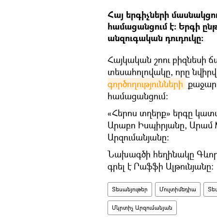
Հայ երգիչների մասնակցո
համացանցում է։ Երգի ըն
անզուգական դուդուկը։
Հայկական շոու բիզնեսի 
տեսահոլովակը, որը նվիրվ
գործողությունների
քաջարի
համացանցում։
«Հերոս տղերք» երգը կատ
Արաբո Իսպիրյանը, Արամ 
Արզումանյանը։
Նախագծի հեղինակը Գևորգ 
գրել է Րաֆֆի Ալթունյանը։
Տեսանյութեր
Մուլտիմեդիա
Տե
Մկրտիչ Արզումանյան