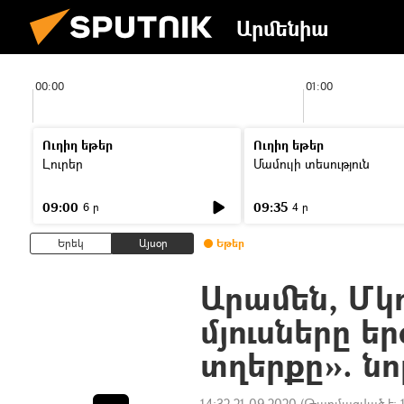
Արմենիա
00:00
01:00
Ուղիղ եթեր
Ուղիղ եթեր
Լուրեր
Մամուլի տեսություն
09:00
09:35
6 ր
4 ր
Երեկ
Այսօր
Եթեր
Արամեն, Մկո
մյուսները եր
տղերքը». ն
14:32 21.09.2020
(Թարմացված է: