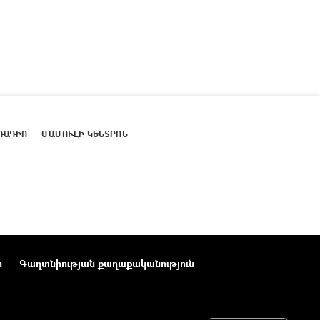
ՌԱԴԻՈ
ՄԱՄՈՒԼԻ ԿԵՆՏՐՈՆ
ր
Գաղտնիության քաղաքականություն