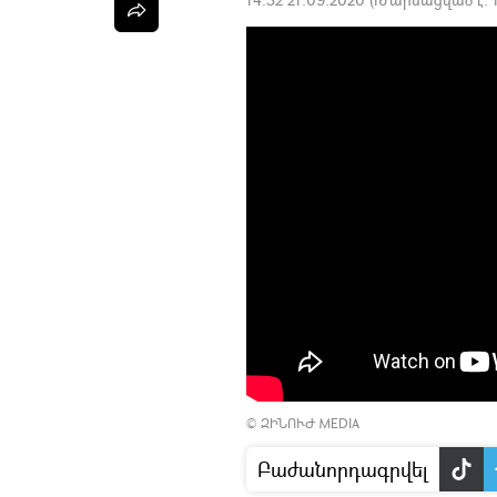
©
ԶԻՆՈՒԺ MEDIA
Բաժանորդագրվել