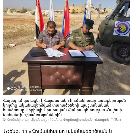
Հալեպում կայացել է Հայաստանի հումանիտար առաքելության
կողմից ականազերծված տարածքների պաշտոնական
հանձնումը Սիրիայի Արաբական Հանրապետության Հալեպի
նահանգի իշխանություններին
©
Հումանիտար Ականազերծման և Փորձագիտական Կենտրոն ՊՈԱԿ
Նշենք, որ «Հումանիտար ականազերծման և