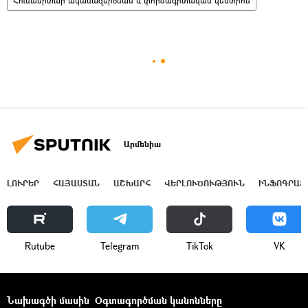
Հումանիտար ականազերծման և փորձագիտական կենտրոն
Արմենիա
ԼՈՒՐԵՐ
ՀԱՅԱՍՏԱՆ
ԱՇԽԱՐՀ
ՎԵՐԼՈՒԾՈՒԹՅՈՒՆ
ԻՆՖՈԳՐԱՖ
Rutube
Telegram
ТikТоk
VK
Նախագծի մասին
Օգտագործման կանոնները