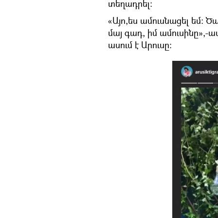
տեղադրել:
«Այո,ես ամուսնացել եմ։ Ծա
մայ գադ, իմ ամուսինը»,-ա
ասում է Արուսը։