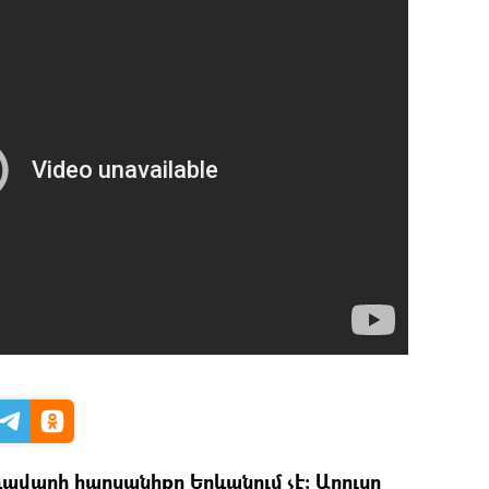
վարի հարսանիքը Երևանում չէ։ Արուսը