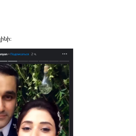
լինի։