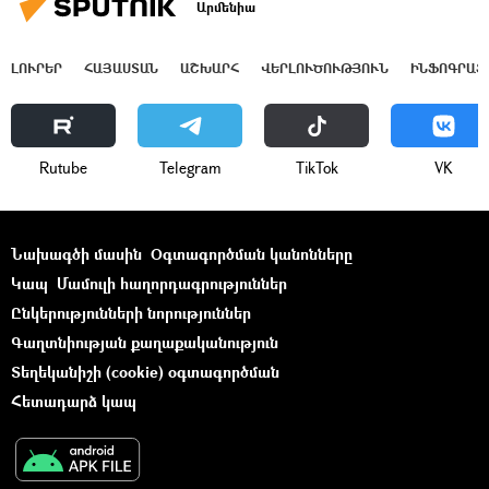
Արմենիա
ԼՈՒՐԵՐ
ՀԱՅԱՍՏԱՆ
ԱՇԽԱՐՀ
ՎԵՐԼՈՒԾՈՒԹՅՈՒՆ
ԻՆՖՈԳՐԱՖ
Rutube
Telegram
ТikТоk
VK
Նախագծի մասին
Օգտագործման կանոնները
Կապ
Մամուլի հաղորդագրություններ
Ընկերությունների նորություններ
Գաղտնիության քաղաքականություն
Տեղեկանիշի (cookie) օգտագործման
Հետադարձ կապ