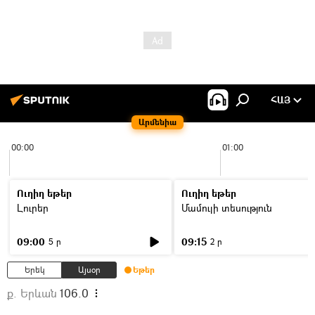
ՀԱՅ
Արմենիա
00:00
01:00
Ուղիղ եթեր
Ուղիղ եթեր
Լուրեր
Մամուլի տեսություն
09:00
09:15
5 ր
2 ր
Երեկ
Այսօր
Եթեր
ք. Երևան
106.0