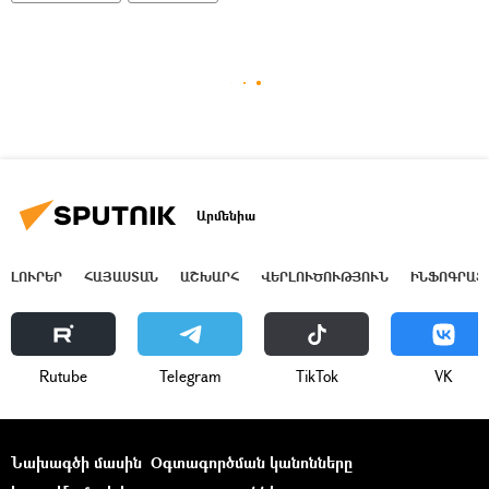
Արմենիա
ԼՈՒՐԵՐ
ՀԱՅԱՍՏԱՆ
ԱՇԽԱՐՀ
ՎԵՐԼՈՒԾՈՒԹՅՈՒՆ
ԻՆՖՈԳՐԱՖ
Rutube
Telegram
ТikТоk
VK
Նախագծի մասին
Օգտագործման կանոնները