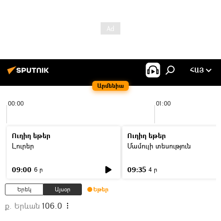
ՀԱՅ
Արմենիա
00:00
01:00
Ուղիղ եթեր
Ուղիղ եթեր
Լուրեր
Մամուլի տեսություն
09:00
09:35
6 ր
4 ր
Երեկ
Այսօր
Եթեր
ք. Երևան
106.0