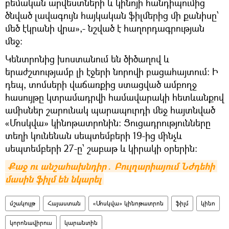
բեմական արվեստների և կինոյի հանդիպումից
ծնված լավագույն հայկական ֆիլմերից մի քանիսը՝
մեծ էկրանի վրա»,- նշված է հաղորդագրության
մեջ։
Կենտրոնից խոստանում են ծիծաղով և
երաժշտությամբ լի էջերի նորովի բացահայտում։ Ի
դեպ, տոմսերի վաճառքից ստացված ամբողջ
հասույթը կտրամադրվի համավարակի հետևանքով
ամիսներ շարունակ պարապուրդի մեջ հայտնված
«Մոսկվա» կինոթատրոնին: Ցուցադրությունները
տեղի կունենան սեպտեմբերի 19-ից մինչև
սեպտեմբերի 27-ը՝ շաբաթ և կիրակի օրերին։
Քաջ ու անշահախնդիր․ Բուլղարիայում Նժդեհի 
մասին ֆիլմ են նկարել
մշակույթ
Հայաստան
«Մոսկվա» կինոթատրոն
ֆիլմ
կինո
կորոնավիրուս
կարանտին