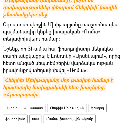
Մխիթարյանը դավաճան չէ. ինչու են 
դավադրություններ փնտրում Հենրիխի` խաղին 
չմասնակցելու մեջ
Օգոստոսի վերջին Մխիթարյանը պաշտոնապես
պայմանագիր կնքեց իտալական «Ռոմա»
տեղափոխվելու համար:
Նշենք, որ 31-ամյա հայ ֆուտբոլիստը մեկուկես
տարի անցկացրել է Լոնդոնի «Արսենալում», որից
հետո անցած սեպտեմբերին վարձակալության
իրավունքով տեղափոխվել «Ռոմա»։
Հենրիխ Մխիթարյանը մոր թասիբի համար է 
հրաժարվել հավաքականի հետ խաղերից. 
«Հրապարակ»
Սպորտ
Հայաստան
Հենրիխ Մխիթարյան
ֆուտբոլ
ֆուտբոլիստ
ռուս
«Ռոմա» ֆուտբոլային ակումբ