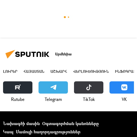
Արմենիա
ԼՈՒՐԵՐ
ՀԱՅԱՍՏԱՆ
ԱՇԽԱՐՀ
ՎԵՐԼՈՒԾՈՒԹՅՈՒՆ
ԻՆՖՈԳՐԱՖ
Rutube
Telegram
ТikТоk
VK
Նախագծի մասին
Օգտագործման կանոնները
Կապ
Մամուլի հաղորդագրություններ