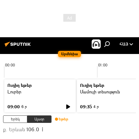
ՀԱՅ
Արմենիա
00:00
01:00
Ուղիղ եթեր
Ուղիղ եթեր
Լուրեր
Մամուլի տեսություն
09:00
09:35
6 ր
4 ր
Երեկ
Այսօր
Եթեր
ք. Երևան
106.0