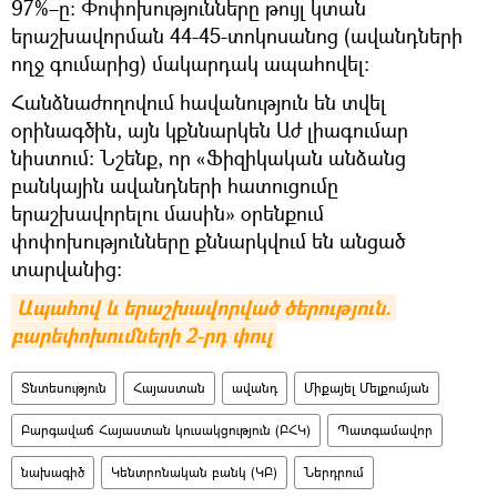
97%–ը։ Փոփոխությունները թույլ կտան
երաշխավորման 44-45-տոկոսանոց (ավանդների
ողջ գումարից) մակարդակ ապահովել։
Հանձնաժողովում հավանություն են տվել
օրինագծին, այն կքննարկեն Աժ լիագումար
նիստում։ Նշենք, որ «Ֆիզիկական անձանց
բանկային ավանդների հատուցումը
երաշխավորելու մասին» օրենքում
փոփոխությունները քննարկվում են անցած
տարվանից։
Ապահով և երաշխավորված ծերություն. 
բարեփոխումների 2-րդ փուլ
Տնտեսություն
Հայաստան
ավանդ
Միքայել Մելքումյան
Բարգավաճ Հայաստան կուսակցություն (ԲՀԿ)
Պատգամավոր
նախագիծ
Կենտրոնական բանկ (ԿԲ)
Ներդրում