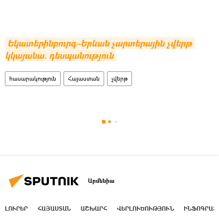
Եկատերինբուրգ–Երևան չարտերային չվերթ 
կկայանա. դեսպանություն
հասարակություն
Հայաստան
չվերթ
Արմենիա
ԼՈՒՐԵՐ
ՀԱՅԱՍՏԱՆ
ԱՇԽԱՐՀ
ՎԵՐԼՈՒԾՈՒԹՅՈՒՆ
ԻՆՖՈԳՐԱՖ