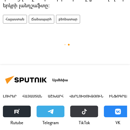
երկրի լանդշաֆտը։
Հայաստան
Ճանապարհ
բեռնատար
Արմենիա
ԼՈՒՐԵՐ
ՀԱՅԱՍՏԱՆ
ԱՇԽԱՐՀ
ՎԵՐԼՈՒԾՈՒԹՅՈՒՆ
ԻՆՖՈԳՐԱՖ
Rutube
Telegram
ТikТоk
VK