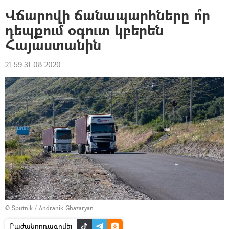
Վճարովի ճանապարհները ո՞ր
դեպքում օգուտ կբերեն
Հայաստանին
21:59 31.08.2020
© Sputnik / Andranik Ghazaryan
Բաժանորդագրվել