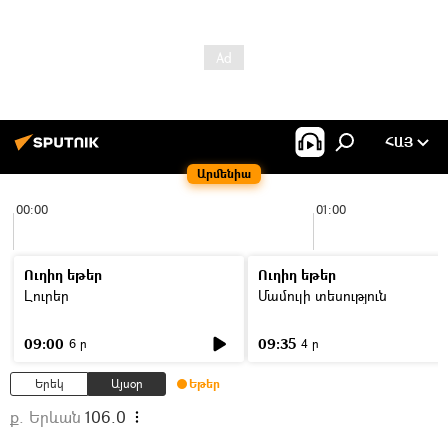
ՀԱՅ
Արմենիա
00:00
01:00
Ուղիղ եթեր
Ուղիղ եթեր
Լուրեր
Մամուլի տեսություն
09:00
09:35
6 ր
4 ր
Երեկ
Այսօր
Եթեր
ք. Երևան
106.0