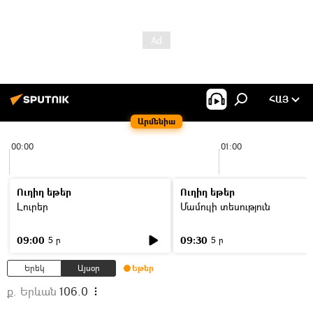
ՀԱՅ
Արմենիա
00:00
01:00
Ուղիղ եթեր
Ուղիղ եթեր
Լուրեր
Մամուլի տեսություն
09:00
09:30
5 ր
5 ր
Երեկ
Այսօր
Եթեր
ք. Երևան
106.0