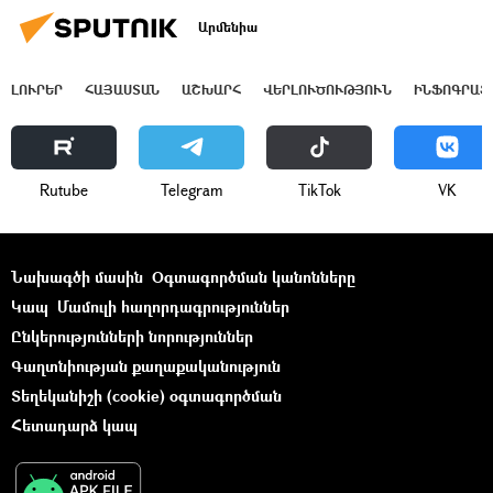
Արմենիա
ԼՈՒՐԵՐ
ՀԱՅԱՍՏԱՆ
ԱՇԽԱՐՀ
ՎԵՐԼՈՒԾՈՒԹՅՈՒՆ
ԻՆՖՈԳՐԱՖ
Rutube
Telegram
ТikТоk
VK
Նախագծի մասին
Օգտագործման կանոնները
Կապ
Մամուլի հաղորդագրություններ
Ընկերությունների նորություններ
Գաղտնիության քաղաքականություն
Տեղեկանիշի (cookie) օգտագործման
Հետադարձ կապ