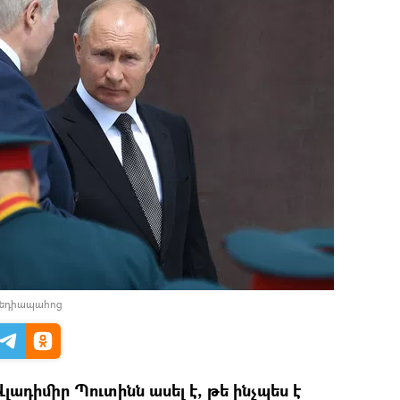
մեդիապահոց
դիմիր Պուտինն ասել է, թե ինչպես է