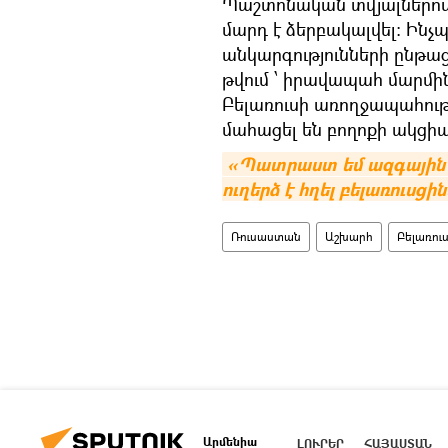
Պաշտոնական տվյալներով 
մարդ է ձերբակալվել։ Ինչ
անկարգությունների ընթացք
թվում ՝ իրավապահ մարմի
Բելառուսի առողջապահութ
մահացել են բողոքի ակցիա
«Պատրաստ եմ ազգային ա
ուղերձ է հղել բելառուսցի
Ռուսաստան
Աշխարհ
Բելառու
Արմենիա
ԼՈՒՐԵՐ
ՀԱՅԱՍՏԱՆ