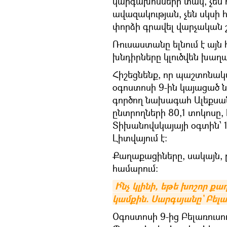
կարգախոսների տակ, չեն 
ավազակության, չեն սկսի հ
փորձի գրավել վարչական շե
Ռուսաստանը ելնում է այն 
խնդիրները կլուծվեն խա
Հիշեցնենք, որ պաշտոնակա
օգոստոսի 9-ին կայացած 
գործող նախագահ Ալեքսան
ընտրողների 80,1 տոկոսը
Տիխանովսկայայի օգտին՝ 1
Լիտվայում է:
Քաղաքացիները, սակայն, ը
համարում։
Ի՞նչ կլինի, եթե խոշոր ք
կամքին. Սարգսյանը` Բելա
Օգոստոսի 9-ից Բելառուսո