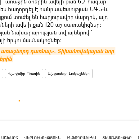
՝ առաջին օրերին ավելի քան 6,7 հազար
պես հաղորդել Է հանրապետության ՆԳՆ-ն,
ում տուժել են հարյուրավոր մարդիկ, այդ
նների ավելի քան 120 աշխատակիցներ:
յան նախարարության տվյալներով ՝
յի երկու մասնակիցներ։
ռաջնորդ դառնալ». Տիխանովսկայան նոր 
ներին
ս
Վլադիմիր Պուտին
Ալեքսանդր Լուկաշենկո
ԱՇԽԱՐՀ
ՎԵՐԼՈՒԾՈՒԹՅՈՒՆ
ԻՆՖՈԳՐԱՖԻԿԱ
ՏԵՍԱՆՅՈՒԹԵՐ