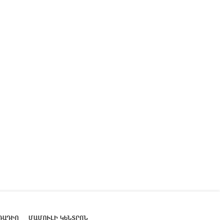
ՌԱԴԻՈ
ՄԱՄՈՒԼԻ ԿԵՆՏՐՈՆ