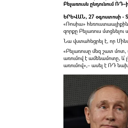
Բելառուսն ընդունում ՌԴ–ի
ԵՐԵՎԱՆ, 27 օգոստոսի - S
«Ռոսիա» հեռուստաալիքին 
զորքը Բելառուս մտցնելու 
Նա վստահեցրել է, որ Մին
«Բելառուսը մեզ շատ մոտ, 
առումով է ամենամոտը, և՛ 
առումով»,– ասել է ՌԴ ն