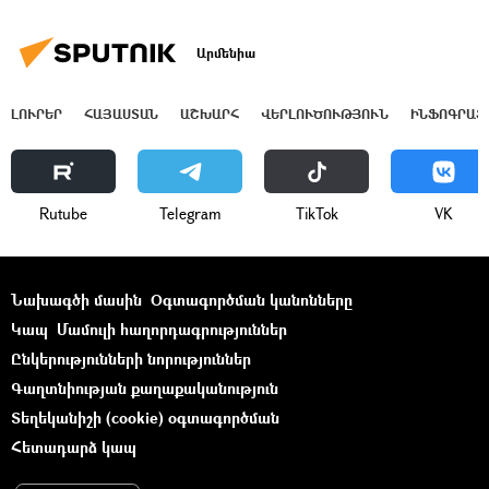
Արմենիա
ԼՈՒՐԵՐ
ՀԱՅԱՍՏԱՆ
ԱՇԽԱՐՀ
ՎԵՐԼՈՒԾՈՒԹՅՈՒՆ
ԻՆՖՈԳՐԱՖ
Rutube
Telegram
ТikТоk
VK
Նախագծի մասին
Օգտագործման կանոնները
Կապ
Մամուլի հաղորդագրություններ
Ընկերությունների նորություններ
Գաղտնիության քաղաքականություն
Տեղեկանիշի (cookie) օգտագործման
Հետադարձ կապ