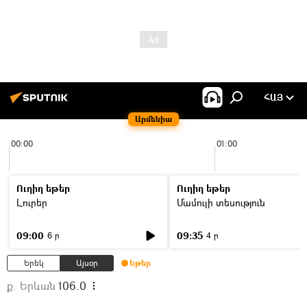
ՀԱՅ
Արմենիա
00:00
01:00
Ուղիղ եթեր
Ուղիղ եթեր
Լուրեր
Մամուլի տեսություն
09:00
09:35
6 ր
4 ր
Երեկ
Այսօր
Եթեր
ք. Երևան
106.0