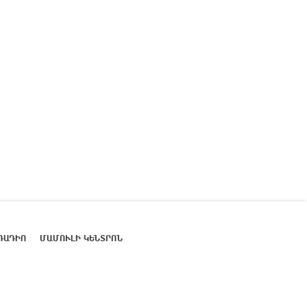
ՌԱԴԻՈ
ՄԱՄՈՒԼԻ ԿԵՆՏՐՈՆ