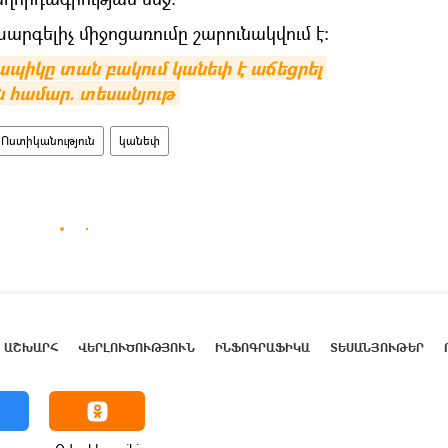
րգելիչ միջոցառումը շարունակվում է:
պիկը տան բակում կանեփ է աճեցրել 
 համար. տեսանյութ
 Ոստիկանություն
կանեփ
ԱՇԽԱՐՀ
ՎԵՐԼՈՒԾՈՒԹՅՈՒՆ
ԻՆՖՈԳՐԱՖԻԿԱ
ՏԵՍԱՆՅՈՒԹԵՐ