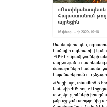
«Ոստիկանապետն ա
Հայաստանում թույ
այրեցին
16 փետրվարի 2020, 19:48
Մասնավորապես, օգոստոսի
համալիր օպերատիվ-կանխ
ՔՈԳՎ թմրամիջոցների ան
վարչության և ոստիկանու
ծառայողները համատեղ ջա
հայտնաբերումն ու ոչնչացո
«Բացի այդ, տնամերձ 5 հո
կանեփի 405 բույս: Միջո
տեղեկությունների իրացմա
թմրաշրջանառությունից առ
մարիխուանա»,-նշված է հա