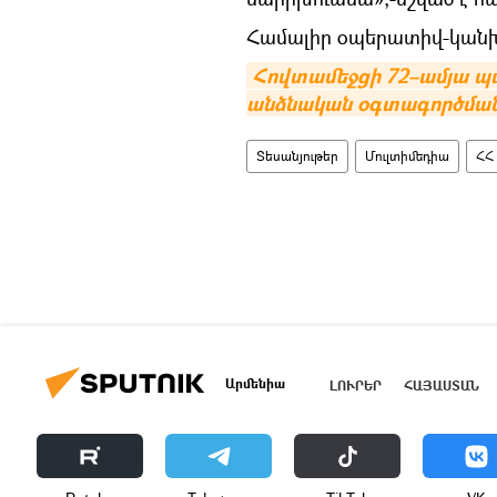
Համալիր օպերատիվ-կանխա
Հովտամեջցի 72–ամյա պա
անձնական օգտագործման
Տեսանյութեր
Մուլտիմեդիա
ՀՀ
Արմենիա
ԼՈՒՐԵՐ
ՀԱՅԱՍՏԱՆ