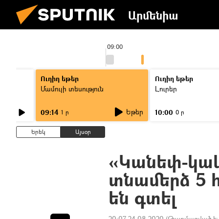
Արմենիա
09:00
Ուղիղ եթեր
Ուղիղ եթեր
Մամուլի տեսություն
Լուրեր
Եթեր
09:14
10:00
1 ր
0 ր
Երեկ
Այսօր
«Կանեփ-կակա
տնամերձ 5 հ
են գտել
20:07 24.08.2020
(Թարմացված է