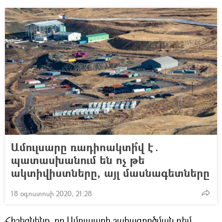
Ամուլսարը ռադիոակտի՞վ է․
պատասխանում են ոչ թե
ակտիվիստները, այլ մասնագետները
18 օգոստոսի 2020, 21:28
Հիշեցնենք, որ Ամուլսարի շահագործման դեմ