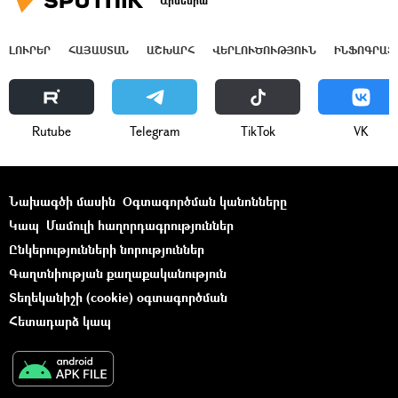
Արմենիա
ԼՈՒՐԵՐ
ՀԱՅԱՍՏԱՆ
ԱՇԽԱՐՀ
ՎԵՐԼՈՒԾՈՒԹՅՈՒՆ
ԻՆՖՈԳՐԱՖ
Rutube
Telegram
ТikТоk
VK
Նախագծի մասին
Օգտագործման կանոնները
Կապ
Մամուլի հաղորդագրություններ
Ընկերությունների նորություններ
Գաղտնիության քաղաքականություն
Տեղեկանիշի (cookie) օգտագործման
Հետադարձ կապ