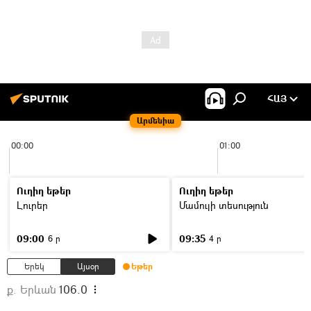
ՀԱՅ
Արմենիա
00:00
01:00
Ուղիղ եթեր
Ուղիղ եթեր
Լուրեր
Մամուլի տեսություն
09:00
09:35
6 ր
4 ր
Երեկ
Այսօր
Եթեր
ք. Երևան
106.0