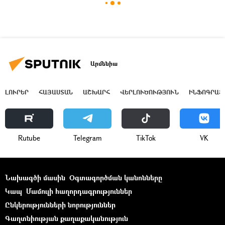
Արմենիա
ԼՈՒՐԵՐ
ՀԱՅԱՍՏԱՆ
ԱՇԽԱՐՀ
ՎԵՐԼՈՒԾՈՒԹՅՈՒՆ
ԻՆՖՈԳՐԱՖ
Rutube
Telegram
ТikТоk
VK
Նախագծի մասին
Օգտագործման կանոնները
Կապ
Մամուլի հաղորդագրություններ
Ընկերությունների նորություններ
Գաղտնիության քաղաքականություն