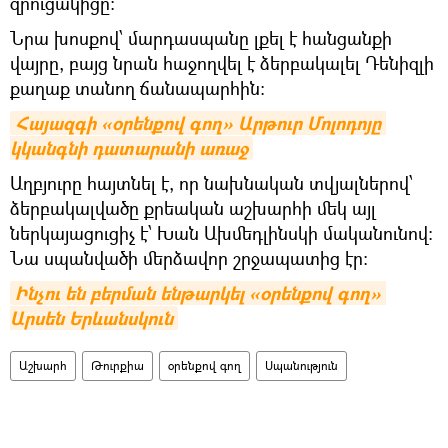
զրուցակիցը։
Նրա խոսքով՝ մարդասպանը լքել է հանցանքի
վայրը, բայց նրան հաջողվել է ձերբակալել Դենիզլի
քաղաք տանող ճանապարհին։
Հայազգի «օրենքով գող» Արթուր Մոլոդոյը 
կկանգնի դատարանի առաջ
Աղբյուրը հայտնել է, որ նախնական տվյալներով՝
ձերբակալվածը քրեական աշխարհի մեկ այլ
ներկայացուցիչ է՝ Խան Ախմեդլինսկի մականունով։
Նա սպանվածի մերձավոր շրջապատից էր։
Ինչու են բերման ենթարկել «օրենքով գող» 
Արսեն Երևանսկուն
Աշխարհ
Թուրքիա
օրենքով գող
Սպանություն