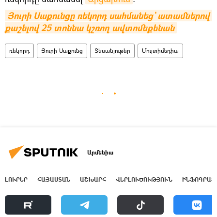
Յուրի Սաքունցը ռեկորդ սահմանեց` ատամներով 
քաշելով 25 տոննա կշռող ավտոմեքենան
ռեկորդ
Յուրի Սաքունց
Տեսանյութեր
Մուլտիմեդիա
Արմենիա
ԼՈՒՐԵՐ
ՀԱՅԱՍՏԱՆ
ԱՇԽԱՐՀ
ՎԵՐԼՈՒԾՈՒԹՅՈՒՆ
ԻՆՖՈԳՐԱՖ