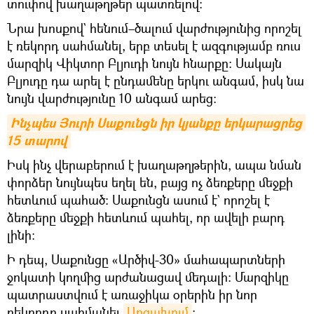
տուփով խաղաթղթեր պատռելով։
Նրա խոսքով` հենում–ծալում վարժությունից որոշել
է ռեկորդ սահմանել, երբ տեսել է ազգությամբ ռուս
մարզիկ Վիկտոր Բլյուդի նույն հնարքը։ Սակայն
Բլյուդը դա արել է ընդամենը երկու անգամ, իսկ նա
նույն վարժությունը 10 անգամ արեց։
Ինչպես Յուրի Սաքունցն իր կյանքը երկարացրեց 
15 տարով
Իսկ ինչ վերաբերում է խաղաթղթերին, ապա նման
փորձեր նույնպես եղել են, բայց ոչ ձեռքերը մեջքի
հետևում պահած։ Սաքունցն ասում է` որոշել է
ձեռքերը մեջքի հետևում պահել, որ ավելի բարդ
լինի։
Ի դեպ, Սաքունցը «Արծիվ-30» մահապարտների
ջոկատի կողմից արժանացավ մեդալի։ Մարզիկը
պատրաստվում է առաջիկա օրերին իր նոր
ռեկորդը սահմանել
Արցախում
։