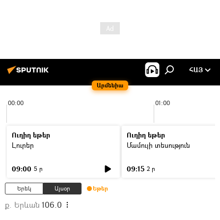
ՀԱՅ
Արմենիա
00:00
01:00
Ուղիղ եթեր
Ուղիղ եթեր
Լուրեր
Մամուլի տեսություն
09:00
09:15
5 ր
2 ր
Երեկ
Այսօր
Եթեր
ք. Երևան
106.0