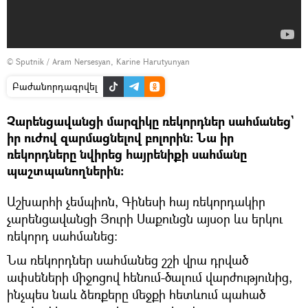
© Sputnik /
Aram Nersesyan, Karine Harutyunyan
Բաժանորդագրվել
Չարենցավանցի մարզիկը ռեկորդներ սահմանեց`
իր ուժով զարմացնելով բոլորին։ Նա իր
ռեկորդները նվիրեց հայրենիքի սահմանը
պաշտպանողներին։
Աշխարհի չեմպիոն, Գինեսի հայ ռեկորդակիր
չարենցավանցի Յուրի Սաքունցն այսօր ևս երկու
ռեկորդ սահմանեց։
Նա ռեկորդներ սահմանեց շշի վրա դրված
ափսեների միջոցով հենում-ծալում վարժությունից,
ինչպես նաև ձեռքերը մեջքի հետևում պահած