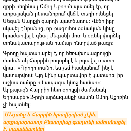
գրքի հեղինակ Օմիդ Սքոբին պատմել էր, որ
արքայական ընտանիքում վեճ է տեղի ունեցել
Մեգան Մարքլի զարդի պատճառով։ Վեճը իբր
սկսվել է նրանից, որ թագուհու օգնական կինը
հրաժարվել է գնալ Մեգանի մոտ և օգնել փորձել
տոնակատարության համար ընտրված թագը։
Գրողը հայտարարել է, որ հեռախոսազրույցի
ժամանակ Հարրին բողոքել է և բղավել տատի
վրա․ «Գրողը տանի, ես չեմ հասկանում` ինչ է
կատարվում։ Այդ կինը պարտավոր է կատարել իր
աշխատանքը իմ ապագա կնոջ համար»։
Արքայազն Հարրիի հետ զրույցի ժամանակ
Եղիսաբեթ 2-րդի արձագանքի մասին Օմիդ Սքոբին
չի հայտնել։
Մեգանը և Հարրին հրավիրված չէին. 
արքայադուստր Բեատրիսը գաղտնի ամուսնացել 
է. լուսանկարներ