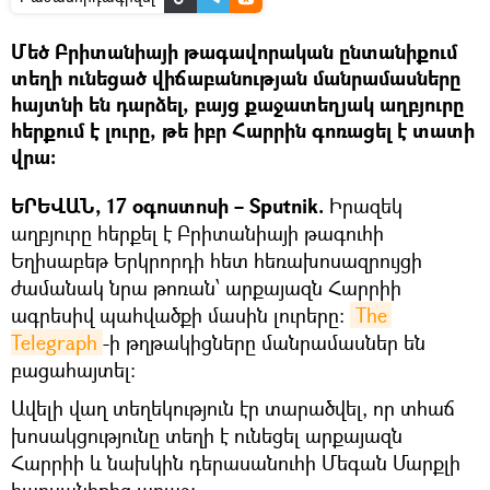
Մեծ Բրիտանիայի թագավորական ընտանիքում
տեղի ունեցած վիճաբանության մանրամասները
հայտնի են դարձել, բայց քաջատեղյակ աղբյուրը
հերքում է լուրը, թե իբր Հարրին գոռացել է տատի
վրա։
ԵՐԵՎԱՆ, 17 օգոստոսի – Sputnik.
Իրազեկ
աղբյուրը հերքել է Բրիտանիայի թագուհի
Եղիսաբեթ Երկրորդի հետ հեռախոսազրույցի
ժամանակ նրա թոռան՝ արքայազն Հարրիի
ագրեսիվ պահվածքի մասին լուրերը:
The 
Telegraph
-ի թղթակիցները մանրամասներ են
բացահայտել։
Ավելի վաղ տեղեկություն էր տարածվել, որ տհաճ
խոսակցությունը տեղի է ունեցել արքայազն
Հարրիի և նախկին դերասանուհի Մեգան Մարքլի
հարսանիքից առաջ: