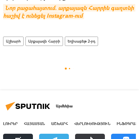
Նոր բացահայտում. արքայազն Հարրին գաղտնի 
հաշիվ է ունեցել Instagram-ում
Աշխարհ
Արքայազն Հարրի
Եղիսաբեթ 2-րդ
Արմենիա
ԼՈՒՐԵՐ
ՀԱՅԱՍՏԱՆ
ԱՇԽԱՐՀ
ՎԵՐԼՈՒԾՈՒԹՅՈՒՆ
ԻՆՖՈԳՐԱՖ