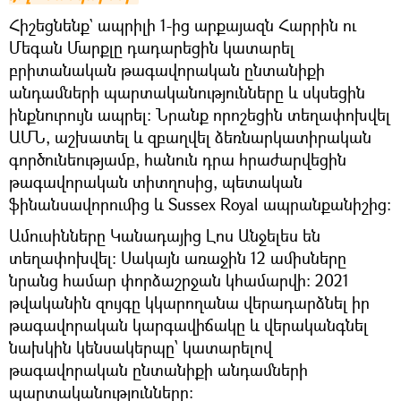
Հիշեցնենք` ապրիլի 1-ից արքայազն Հարրին ու
Մեգան Մարքլը դադարեցին կատարել
բրիտանական թագավորական ընտանիքի
անդամների պարտականությունները և սկսեցին
ինքնուրույն ապրել: Նրանք որոշեցին տեղափոխվել
ԱՄՆ, աշխատել և զբաղվել ձեռնարկատիրական
գործունեությամբ, հանուն դրա հրաժարվեցին
թագավորական տիտղոսից, պետական
ֆինանսավորումից և Sussex Royal ապրանքանիշից։
Ամուսինները Կանադայից Լոս Անջելես են
տեղափոխվել։ Սակայն առաջին 12 ամիսները
նրանց համար փորձաշրջան կհամարվի։ 2021
թվականին զույգը կկարողանա վերադարձնել իր
թագավորական կարգավիճակը և վերականգնել
նախկին կենսակերպը՝ կատարելով
թագավորական ընտանիքի անդամների
պարտականությունները: