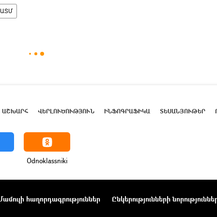
ԵԱՏՄ
ԱՇԽԱՐՀ
ՎԵՐԼՈՒԾՈՒԹՅՈՒՆ
ԻՆՖՈԳՐԱՖԻԿԱ
ՏԵՍԱՆՅՈՒԹԵՐ
Odnoklassniki
Մամուլի հաղորդագրություններ
Ընկերությունների նորություննե