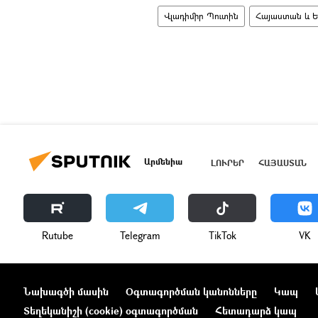
Վլադիմիր Պուտին
Հայաստան և 
Արմենիա
ԼՈՒՐԵՐ
ՀԱՅԱՍՏԱՆ
Rutube
Telegram
ТikТоk
VK
Նախագծի մասին
Օգտագործման կանոնները
Կապ
Տեղեկանիշի (cookie) օգտագործման
Հետադարձ կապ