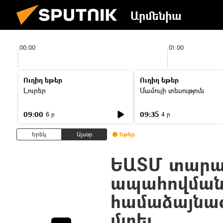
Արմենիա
00:00
01:00
Ուղիղ եթեր
Ուղիղ եթեր
Լուրեր
Մամուլի տեսություն
09:00
09:35
6 ր
4 ր
Երեկ
Այսօր
Եթեր
ԵԱՏՄ տարա
ապահովման
համաձայնագ
մտել