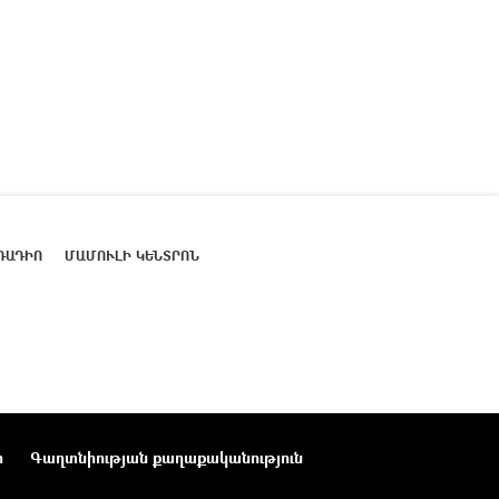
ՌԱԴԻՈ
ՄԱՄՈՒԼԻ ԿԵՆՏՐՈՆ
ր
Գաղտնիության քաղաքականություն