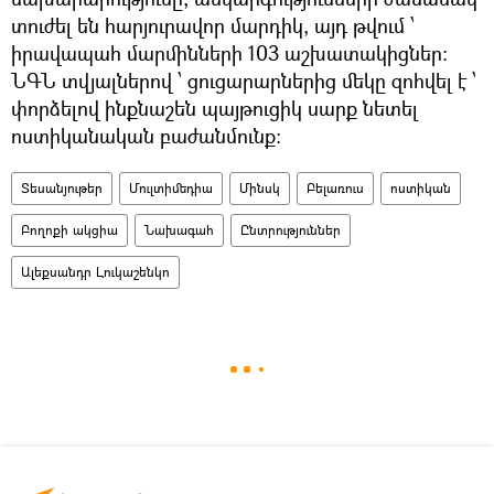
տուժել են հարյուրավոր մարդիկ, այդ թվում ՝
իրավապահ մարմինների 103 աշխատակիցներ:
ՆԳՆ տվյալներով ՝ ցուցարարներից մեկը զոհվել է ՝
փորձելով ինքնաշեն պայթուցիկ սարք նետել
ոստիկանական բաժանմունք։
Տեսանյութեր
Մուլտիմեդիա
Մինսկ
Բելառուս
ոստիկան
Բողոքի ակցիա
Նախագահ
Ընտրություններ
Ալեքսանդր Լուկաշենկո