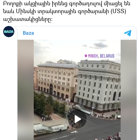
Բողոքի ակցիային իրենց գործադուլով միացել են
նաև Մինսկի տրակտորային գործարանի (ՄՏՏ)
աշխատակիցները։