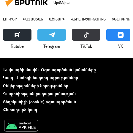
Արմենիա
ԼՈՒՐԵՐ
ՀԱՅԱՍՏԱՆ
ԱՇԽԱՐՀ
ՎԵՐԼՈՒԾՈՒԹՅՈՒՆ
ԻՆՖՈԳՐԱՖ
Rutube
Telegram
ТikТоk
VK
Նախագծի մասին
Օգտագործման կանոնները
Կապ
Մամուլի հաղորդագրություններ
Ընկերությունների նորություններ
Գաղտնիության քաղաքականություն
Տեղեկանիշի (cookie) օգտագործման
Հետադարձ կապ