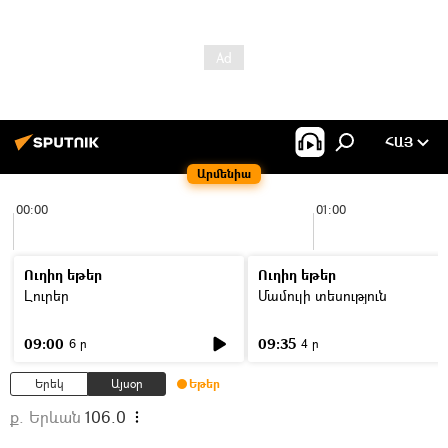
ՀԱՅ
Արմենիա
00:00
01:00
Ուղիղ եթեր
Ուղիղ եթեր
Լուրեր
Մամուլի տեսություն
09:00
09:35
6 ր
4 ր
Երեկ
Այսօր
Եթեր
ք. Երևան
106.0