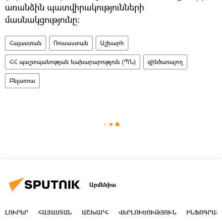
առանձին պատվիրակությունների
մասնակցությունը։
Հայաստան
Ռուսաստան
Աշխարհ
ՀՀ պաշտպանության նախարարություն (ՊՆ)
զինծառայող
Բելառուս
Արմենիա
ԼՈՒՐԵՐ
ՀԱՅԱՍՏԱՆ
ԱՇԽԱՐՀ
ՎԵՐԼՈՒԾՈՒԹՅՈՒՆ
ԻՆՖՈԳՐԱՖ