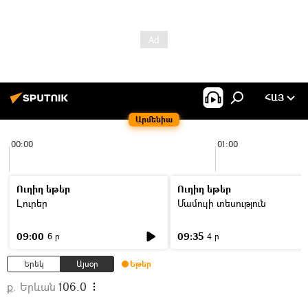
ՀԱՅ
Արմենիա
00:00
01:00
Ուղիղ եթեր
Ուղիղ եթեր
Լուրեր
Մամուլի տեսություն
09:00
09:35
6 ր
4 ր
Երեկ
Այսօր
Եթեր
ք. Երևան
106.0