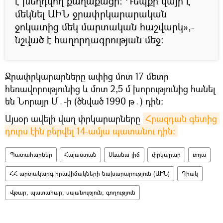
է խեղդվող քաղաքացի։ Դեպքի վայր է
մեկնել ԱԻՆ ջրափրկարարական
ջոկատից մեկ մարտական հաշվարկ»,-
նշված է հաղորդագրության մեջ։
Ջրափրկարարները ափից մոտ 17 մետր
հեռավորությունից և մոտ 2,5 մ խորությունից հանել
են Նորայր Մ․-ի (ծնված 1990 թ․) դին։
Այսօր ավելի վաղ փրկարարները
Հրազդան գետից 
դուրս էին բերվել 14-ամյա պատանու դին։
Պատահարներ
Հայաստան
Սևանա լիճ
փրկարար
տղա
ՀՀ արտակարգ իրավիճակների նախարարություն (ԱԻՆ)
Դիակ
Վթար, պատահար, սպանություն, գողություն