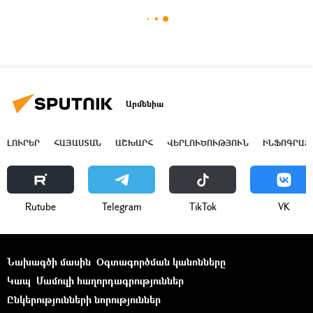
Արմենիա
ԼՈՒՐԵՐ
ՀԱՅԱՍՏԱՆ
ԱՇԽԱՐՀ
ՎԵՐԼՈՒԾՈՒԹՅՈՒՆ
ԻՆՖՈԳՐԱՖ
Rutube
Telegram
ТikТоk
VK
Նախագծի մասին
Օգտագործման կանոնները
Կապ
Մամուլի հաղորդագրություններ
Ընկերությունների նորություններ