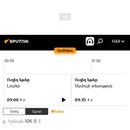
ՀԱՅ
Արմենիա
00:00
01:00
Ուղիղ եթեր
Ուղիղ եթեր
Լուրեր
Մամուլի տեսություն
09:00
09:35
6 ր
4 ր
Երեկ
Այսօր
Եթեր
ք. Երևան
106.0