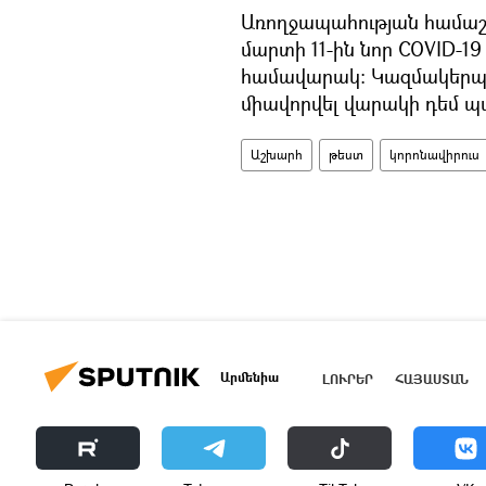
Առողջապահության համաշ
մարտի 11-ին նոր COVID-19
համավարակ: Կազմակերպութ
միավորվել վարակի դեմ պ
Աշխարհ
թեստ
կորոնավիրուս
Արմենիա
ԼՈՒՐԵՐ
ՀԱՅԱՍՏԱՆ