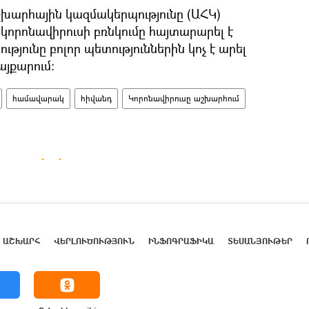
խարհային կազմակերպությունը (ԱՀԿ)
 կորոնավիրուսի բռնկումը հայտարարել է
յունը բոլոր պետություններին կոչ է արել
այքարում:
համավարակ
հիվանդ
Կորոնավիրուսը աշխարհում
ԱՇԽԱՐՀ
ՎԵՐԼՈՒԾՈՒԹՅՈՒՆ
ԻՆՖՈԳՐԱՖԻԿԱ
ՏԵՍԱՆՅՈՒԹԵՐ