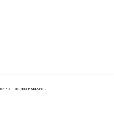
ՌԱԴԻՈ
ՄԱՄՈՒԼԻ ԿԵՆՏՐՈՆ