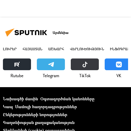
Արմենիա
ԼՈՒՐԵՐ
ՀԱՅԱՍՏԱՆ
ԱՇԽԱՐՀ
ՎԵՐԼՈՒԾՈՒԹՅՈՒՆ
ԻՆՖՈԳՐԱՖ
Rutube
Telegram
ТikТоk
VK
Նախագծի մասին
Օգտագործման կանոնները
Կապ
Մամուլի հաղորդագրություններ
Ընկերությունների նորություններ
Գաղտնիության քաղաքականություն
Տեղեկանիշի (cookie) օգտագործման