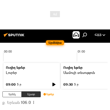
ՀԱՅ
Արմենիա
00:00
01:00
Ուղիղ եթեր
Ուղիղ եթեր
Լուրեր
Մամուլի տեսություն
09:00
09:30
5 ր
5 ր
Երեկ
Այսօր
Եթեր
ք. Երևան
106.0