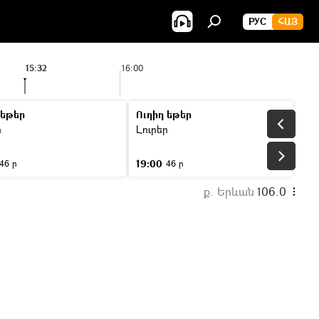
РУС
ՀԱՅ
15:32
16:00
 եթեր
Ուղիղ եթեր
ր
Լուրեր
19:00
46 ր
46 ր
ք. Երևան
106.0