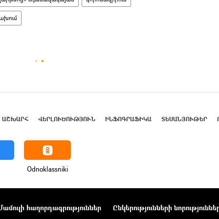
ախում
ԱՇԽԱՐՀ
ՎԵՐԼՈՒԾՈՒԹՅՈՒՆ
ԻՆՖՈԳՐԱՖԻԿԱ
ՏԵՍԱՆՅՈՒԹԵՐ
Odnoklassniki
Մամուլի հաղորդագրություններ
Ընկերությունների նորություննե