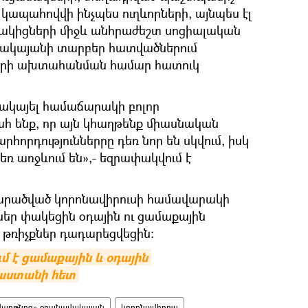
կապահովվի ինչպես ուղևորների, այնպես էլ
կիցների միջև անհրաժեշտ սոցիալական
վակայանի տարբեր հատվածներում
երի ախտահանման համար հատուկ
ակայել համաճարակի բոլոր
ահ ենք, որ այն կհաղթենք միասնական
րհորդություններրը դեռ նոր են սկվում, իսկ
եռ առջևում են»,- եզրափակվում է
տարածված կորոնավիրուսի համավարակի
եր փակեցին օդային ու ցամաքային
թռիչքներ դադարեցվեցին։
 է ցամաքային և օդային 
սաստանի հետ
վարթնոց» օդանավակայան
կորոնավիրուս