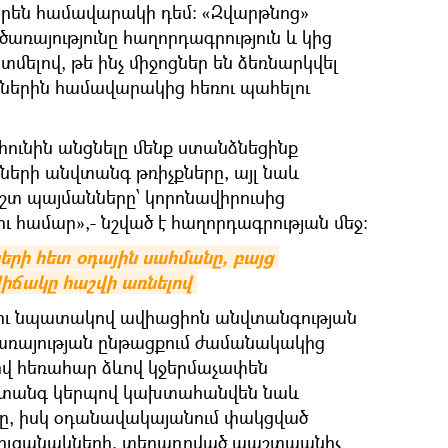
են համավարակի դեմ։ «Զվարթնոց»
առայությունը հաղորդագրություն և կից
մելով, թե ինչ միջոցներ են ձեռնարկվել
ներին համավարակից հեռու պահելու
հունին անցնելը մենք ստանձնեցինք
րների անվտանգ թռիչքները, այլ նաև
շտ պայմանները՝ կորոնավիրուսից
 համար»,- նշված է հաղորդագրության մեջ։
րի հետ օդային սահմանը, բայց 
ճակը հաշվի առնելով
ու նպատակով ավիացիոն անվտանգության
առայության ընթացքում ժամանակակից
վ հեռահար ձևով կջերմաչափեն
նվտանգ կերպով կախտահանվեն նաև
երը, իսկ օդանավակայանում փակցված
 ցուցանակների, տեղադրված պաշտպանիչ