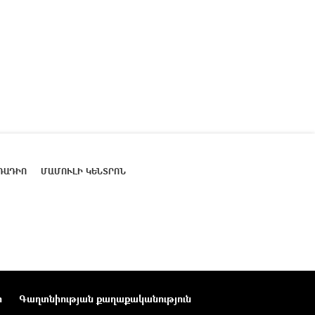
ՌԱԴԻՈ
ՄԱՄՈՒԼԻ ԿԵՆՏՐՈՆ
ր
Գաղտնիության քաղաքականություն