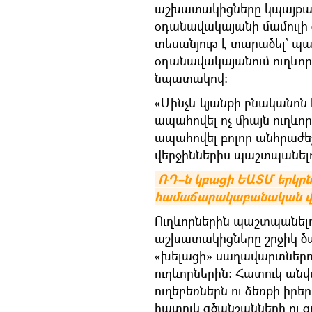
աշխատակիցները կպայքար
օդանավակայանի մամուլի ծ
տեսանյութ է տարածել՝ պատ
օդանավակայանում ուղևոր
նպատակով։
«Մինչև կյանքի բնականոն 
ապահովել ոչ միայն ուղևո
ապահովել բոլոր անհրաժե
վերջիններիս պաշտպանելու
ՌԴ–ն կբացի ԵԱՏՄ երկրնե
համաճարակաբանական վի
Ուղևորներին պաշտպանել
աշխատակիցները շրջիկ ծ
«խելացի» սաղավարտներո
ուղևորներին։ Հատուկ ա
ուղեբեռներն ու ձեռքի իր
հատուկ գծանշանների ու