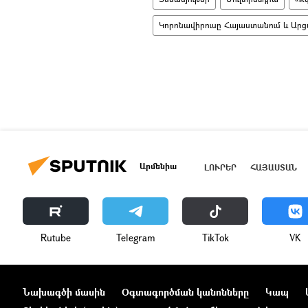
Կորոնավիրուսը Հայաստանում և Արց
Արմենիա
ԼՈՒՐԵՐ
ՀԱՅԱՍՏԱՆ
Rutube
Telegram
ТikТоk
VK
Նախագծի մասին
Օգտագործման կանոնները
Կապ