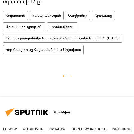
օգոստոսի 12-ը։
Հայաստան
հասարակություն
Ծաղկաձոր
Հյուրանոց
Արտակարգ դրություն
կորոնավիրուս
ՀՀ առողջապահական և աշխատանքի տեսչական մարմին (ԱԱՏՄ)
Կորոնավիրուսը Հայաստանում և Արցախում
Արմենիա
ԼՈՒՐԵՐ
ՀԱՅԱՍՏԱՆ
ԱՇԽԱՐՀ
ՎԵՐԼՈՒԾՈՒԹՅՈՒՆ
ԻՆՖՈԳՐԱՖ