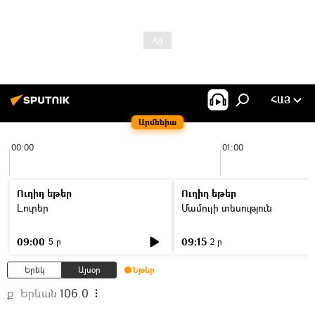
ՀԱՅ
Արմենիա
00:00
01:00
Ուղիղ եթեր
Ուղիղ եթեր
Լուրեր
Մամուլի տեսություն
09:00
09:15
5 ր
2 ր
Երեկ
Այսօր
Եթեր
ք. Երևան
106.0