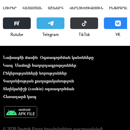
ԼՈՒՐԵՐ
ՀԱՅԱՍՏԱՆ
ԱՇԽԱՐՀ
ՎԵՐԼՈՒԾՈՒԹՅՈՒՆ
ԻՆՖՈԳՐԱՖ
Rutube
Telegram
ТikТоk
VK
Նախագծի մասին
Օգտագործման կանոնները
Կապ
Մամուլի հաղորդագրություններ
Ընկերությունների նորություններ
Գաղտնիության քաղաքականություն
Տեղեկանիշի (cookie) օգտագործման
Հետադարձ կապ
© 2026 Sputnik Բոլոր իրավունքները պաշտպանված