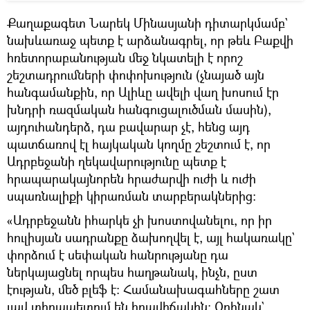
Քաղաքագետ Նարեկ Մինասյանի դիտարկմամբ`
նախևառաջ պետք է արձանագրել, որ թեև Բաքվի
հռետորաբանության մեջ նկատելի է որոշ
շեշտադրումների փոփոխություն (չնայած այն
հանգամանքին, որ Ալիևը ավելի վաղ խոսում էր
խնդրի ռազմական հանգուցալուծման մասին),
այդուհանդերձ, դա բավարար չէ, հենց այդ
պատճառով էլ հայկական կողմը շեշտում է, որ
Ադրբեջանի ղեկավարությունը պետք է
հրապարակայնորեն հրաժարվի ուժի և ուժի
սպառնալիքի կիրառման տարբերակներից։
«Ադրբեջանն իհարկե չի խոստովանելու, որ իր
հուլիսյան սադրանքը ձախողվել է, այլ հակառակը`
փորձում է սեփական հանրությանը դա
ներկայացնել որպես հաղթանակ, ինչն, ըստ
էության, մեծ բլեֆ է։ Համանախագահները շատ
լավ տիրապետում են իրավիճակին։ Օրինակ`