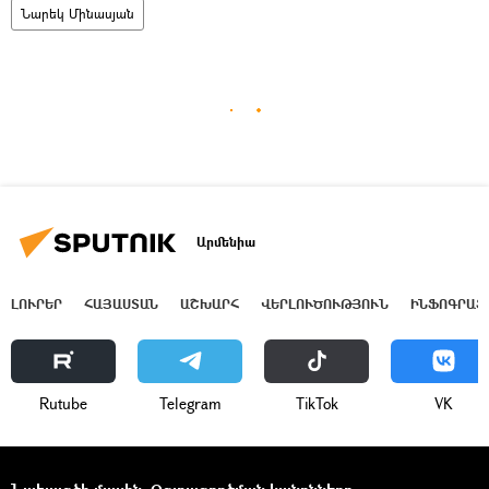
Նարեկ Մինասյան
Արմենիա
ԼՈՒՐԵՐ
ՀԱՅԱՍՏԱՆ
ԱՇԽԱՐՀ
ՎԵՐԼՈՒԾՈՒԹՅՈՒՆ
ԻՆՖՈԳՐԱՖ
Rutube
Telegram
ТikТоk
VK