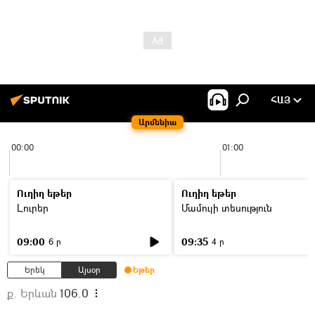
ՀԱՅ
Արմենիա
00:00
01:00
Ուղիղ եթեր
Ուղիղ եթեր
Լուրեր
Մամուլի տեսություն
09:00
09:35
6 ր
4 ր
Երեկ
Այսօր
Եթեր
ք. Երևան
106.0