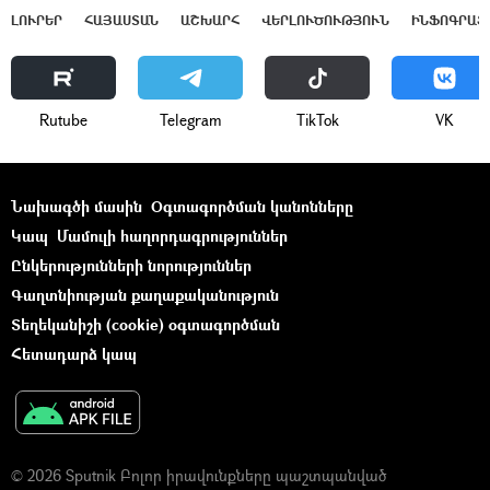
ԼՈՒՐԵՐ
ՀԱՅԱՍՏԱՆ
ԱՇԽԱՐՀ
ՎԵՐԼՈՒԾՈՒԹՅՈՒՆ
ԻՆՖՈԳՐԱՖ
Rutube
Telegram
ТikТоk
VK
Նախագծի մասին
Օգտագործման կանոնները
Կապ
Մամուլի հաղորդագրություններ
Ընկերությունների նորություններ
Գաղտնիության քաղաքականություն
Տեղեկանիշի (cookie) օգտագործման
Հետադարձ կապ
© 2026 Sputnik Բոլոր իրավունքները պաշտպանված