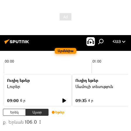
ՀԱՅ
Արմենիա
00:00
01:00
Ուղիղ եթեր
Ուղիղ եթեր
Լուրեր
Մամուլի տեսություն
09:00
09:35
6 ր
4 ր
Երեկ
Այսօր
Եթեր
ք. Երևան
106.0