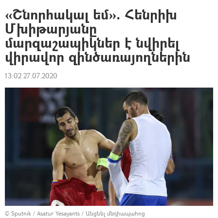
«Շնորհակալ եմ». Հենրիխ
Մխիթարյանը
մարզաշապիկներ է նվիրել
վիրավոր զինծառայողներին
13:02 27.07.2020
© Sputnik / Asatur Yesayants
/
Անցնել մեդիապահոց