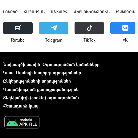
ԼՈՒՐԵՐ
ՀԱՅԱՍՏԱՆ
ԱՇԽԱՐՀ
ՎԵՐԼՈՒԾՈՒԹՅՈՒՆ
ԻՆՖՈԳՐԱՖ
Rutube
Telegram
ТikТоk
VK
Նախագծի մասին
Օգտագործման կանոնները
Կապ
Մամուլի հաղորդագրություններ
Ընկերությունների նորություններ
Գաղտնիության քաղաքականություն
Տեղեկանիշի (cookie) օգտագործման
Հետադարձ կապ