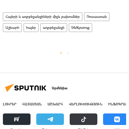
Հայերի և ադրբեջանցիների միջև բախումներ
Ռուսաստան
Աշխարհ
հայեր
ադրբեջանցի
Ծեծկռտուք
Արմենիա
ԼՈՒՐԵՐ
ՀԱՅԱՍՏԱՆ
ԱՇԽԱՐՀ
ՎԵՐԼՈՒԾՈՒԹՅՈՒՆ
ԻՆՖՈԳՐԱՖ