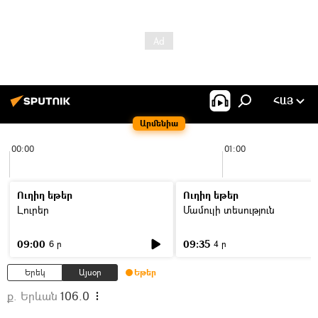
ՀԱՅ
Արմենիա
00:00
01:00
Ուղիղ եթեր
Ուղիղ եթեր
Լուրեր
Մամուլի տեսություն
09:00
09:35
6 ր
4 ր
Երեկ
Այսօր
Եթեր
ք. Երևան
106.0