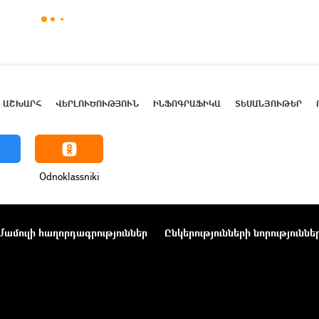
ԱՇԽԱՐՀ
ՎԵՐԼՈՒԾՈՒԹՅՈՒՆ
ԻՆՖՈԳՐԱՖԻԿԱ
ՏԵՍԱՆՅՈՒԹԵՐ
Odnoklassniki
Մամուլի հաղորդագրություններ
Ընկերությունների նորություննե