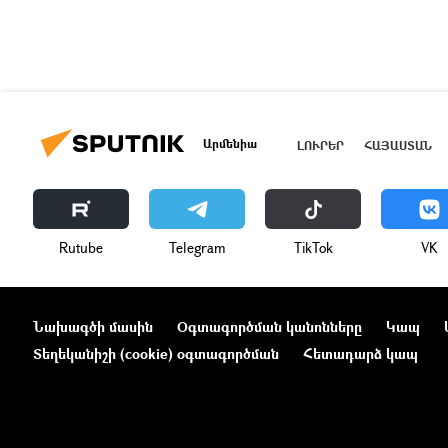
Արմենիա
ԼՈՒՐԵՐ
ՀԱՅԱՍՏԱՆ
Rutube
Telegram
ТikТоk
VK
Նախագծի մասին
Օգտագործման կանոնները
Կապ
Տեղեկանիշի (cookie) օգտագործման
Հետադարձ կապ