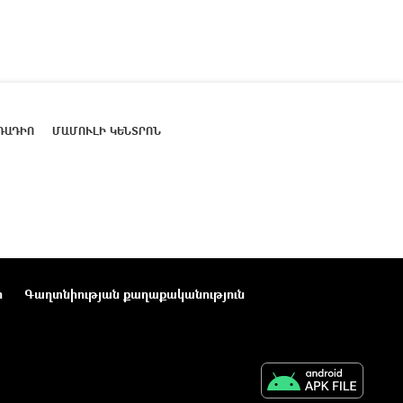
ՌԱԴԻՈ
ՄԱՄՈՒԼԻ ԿԵՆՏՐՈՆ
ր
Գաղտնիության քաղաքականություն