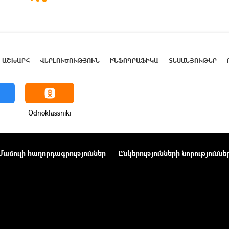
ԱՇԽԱՐՀ
ՎԵՐԼՈՒԾՈՒԹՅՈՒՆ
ԻՆՖՈԳՐԱՖԻԿԱ
ՏԵՍԱՆՅՈՒԹԵՐ
Odnoklassniki
Մամուլի հաղորդագրություններ
Ընկերությունների նորություննե