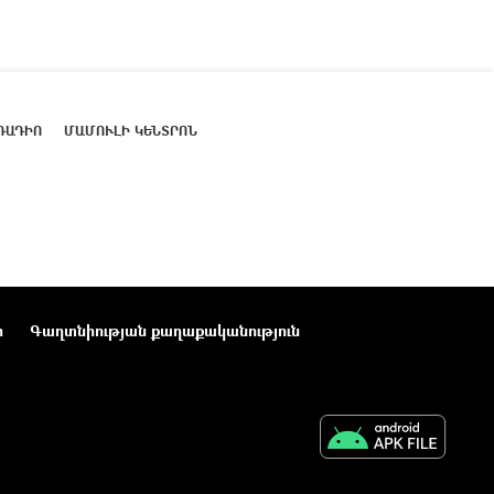
ՌԱԴԻՈ
ՄԱՄՈՒԼԻ ԿԵՆՏՐՈՆ
ր
Գաղտնիության քաղաքականություն