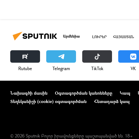
Արմենիա
ԼՈՒՐԵՐ
ՀԱՅԱՍՏԱՆ
Rutube
Telegram
ТikТоk
VK
Նախագծի մասին
Օգտագործման կանոնները
Կապ
Տեղեկանիշի (cookie) օգտագործման
Հետադարձ կապ
© 2026 Sputnik Բոլոր իրավունքները պաշտպանված են. 18+