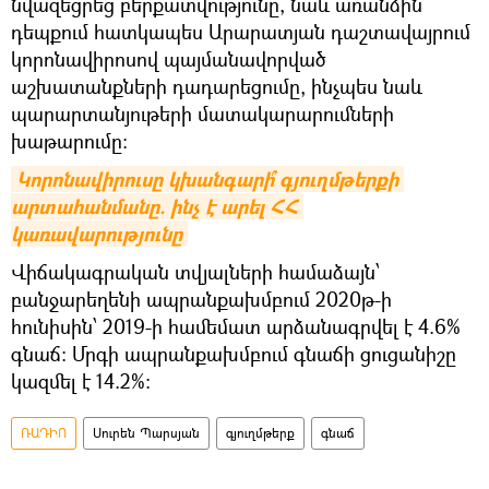
նվազեցրեց բերքատվությունը, նաև առանձին
դեպքում հատկապես Արարատյան դաշտավայրում
կորոնավիրոսով պայմանավորված
աշխատանքների դադարեցումը, ինչպես նաև
պարարտանյութերի մատակարարումների
խաթարումը:
Կորոնավիրուսը կխանգարի՞ գյուղմթերքի 
արտահանմանը. ինչ է արել ՀՀ 
կառավարությունը
Վիճակագրական տվյալների համաձայն՝
բանջարեղենի ապրանքախմբում 2020թ-ի
հունիսին՝ 2019-ի համեմատ արձանագրվել է 4.6%
գնաճ։ Մրգի ապրանքախմբում գնաճի ցուցանիշը
կազմել է 14.2%:
ՌԱԴԻՈ
Սուրեն Պարսյան
գյուղմթերք
գնաճ