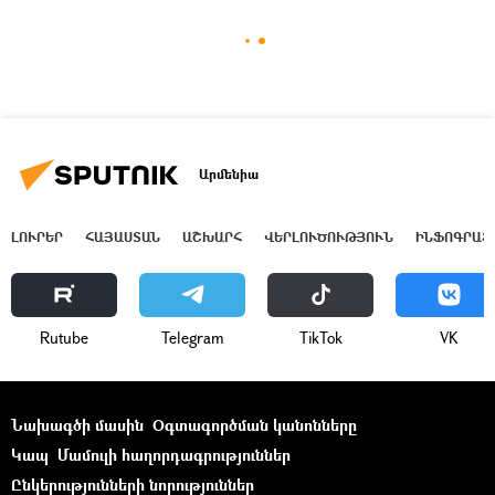
Արմենիա
ԼՈՒՐԵՐ
ՀԱՅԱՍՏԱՆ
ԱՇԽԱՐՀ
ՎԵՐԼՈՒԾՈՒԹՅՈՒՆ
ԻՆՖՈԳՐԱՖ
Rutube
Telegram
ТikТоk
VK
Նախագծի մասին
Օգտագործման կանոնները
Կապ
Մամուլի հաղորդագրություններ
Ընկերությունների նորություններ